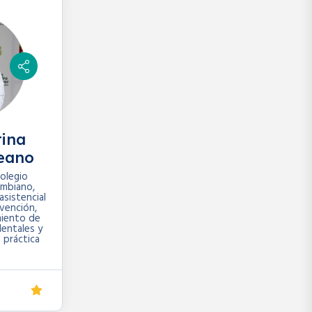
tina
eano
olegio
mbiano,
asistencial
evención,
miento de
entales y
 práctica